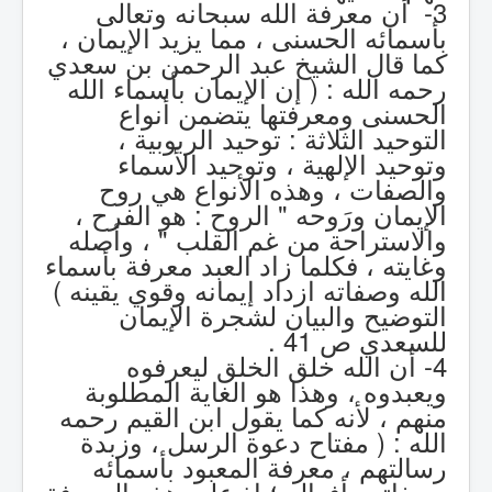
3- أن معرفة الله سبحانه وتعالى
بأسمائه الحسنى ، مما يزيد الإيمان ،
كما قال الشيخ عبد الرحمن بن سعدي
رحمه الله : ( إن الإيمان بأسماء الله
الحسنى ومعرفتها يتضمن أنواع
التوحيد الثلاثة : توحيد الربوبية ،
وتوحيد الإلهية ، وتوحيد الأسماء
والصفات ، وهذه الأنواع هي روح
الإيمان ورَوحه " الروح : هو الفرح ،
والاستراحة من غم القلب " ، وأصله
وغايته ، فكلما زاد العبد معرفة بأسماء
الله وصفاته ازداد إيمانه وقوي يقينه )
التوضيح والبيان لشجرة الإيمان
للسعدي ص 41 .
4- أن الله خلق الخلق ليعرفوه
ويعبدوه ، وهذا هو الغاية المطلوبة
منهم ، لأنه كما يقول ابن القيم رحمه
الله : ( مفتاح دعوة الرسل ، وزبدة
رسالتهم ، معرفة المعبود بأسمائه
وصفاته وأفعاله ؛ إذ على هذه المعرفة