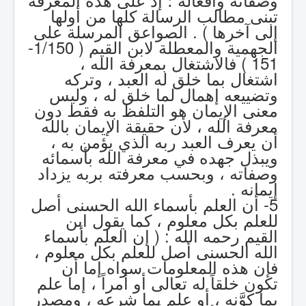
تبنى مطالب الرسالة كلها من أولها
إلى آخرها ) . الصواعق المرسلة على
الجهمية والمعطلة لابن القيم ( 1/150-
151 ) فالاشتغال بمعرفة الله ،
اشتغال بما خلق له العبد ، وتركه
وتضييعه إهمال لما خلق له ، وليس
معنى الإيمان هو التلفظ به فقط دون
معرفة الله ، لأن حقيقة الإيمان بالله
أن يعرف العبد ربه الذي يؤمن به ،
ويبذل جهده في معرفة الله بأسمائه
وصفاته ، وبحسب معرفته بربه يزداد
إيمانه .
5- أن العلم بأسماء الله الحسنى أصل
للعلم بكل معلوم ، كما يقول ابن
القيم رحمه الله : ( إن العلم بأسماء
الله الحسنى أصل للعلم بكل معلوم ،
فإن هذه المعلومات سواه إما أن
تكون خلقاً له تعالى أو أمراً ، إما علم
بما كوَّنه ، أو علم بما شرعه ، ومصدر