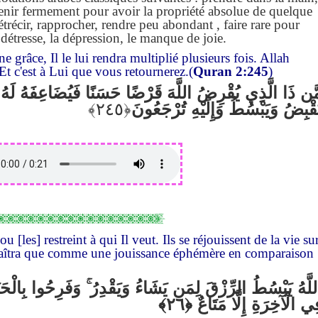
r, tenir fermement pour avoir la propriété absolue de quelque
étrécir, rapprocher, rendre peu abondant , faire rare pour
a détresse, la dépression, le manque de joie.
grâce, Il le lui rendra multiplié plusieurs fois. Allah
 Et c'est à Lui que vous retournerez.(
Quran 2:245
)
َّن ذَا الَّذِي يُقْرِضُ اللَّهَ قَرْضًا حَسَنًا فَيُضَاعِفَهُ لَهُ أ
َقْبِضُ وَيَبْسُطُ وَإِلَيْهِ تُرْجَعُونَ
[les] restreint à qui Il veut. Ils se réjouissent de la vie su
 paraîtra que comme une jouissance éphémère en comparaison
وَفَرِحُوا بِالْحَيَا
ۚ
للَّهُ يَبْسُطُ الرِّزْقَ لِمَن يَشَاءُ وَيَقْدِرُ
ِي الْآخِرَةِ إِلَّا مَتَاعٌ