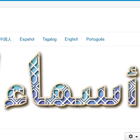
中国人
Español
Tagalog
English
Português