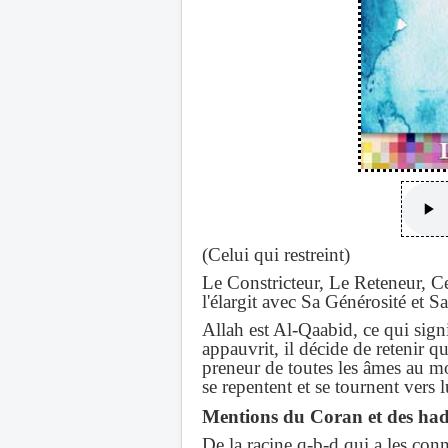
(Celui qui restreint)
Le Constricteur, Le Reteneur, Cel
l'élargit avec Sa Générosité et S
Allah est Al-Qaabid, ce qui signif
appauvrit, il décide de retenir q
preneur de toutes les âmes au mo
se repentent et se tournent vers l
Mentions du Coran et des had
De la racine q-b-d qui a les con