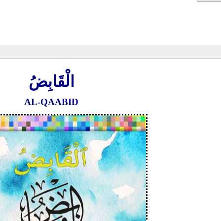
الْقَابِضُ
AL-QAABID