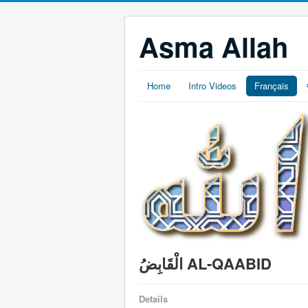
Asma Allah
Home
Intro Videos
Français
الْقَابِضُ AL-QAABID
Details