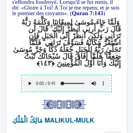
s'effondra foudroyé. Lorsqu'il se fut remis, il
dit: «Gloire à Toi! A Toi je me repens; et je suis
le premier des croyants». (
Quran 7:143
)
وَلَمَّا جَاءَ مُوسَىٰ لِمِيقَاتِنَا وَكَلَّمَهُ رَبُّهُ
قَالَ لَن
ۚ
قَالَ رَبِّ أَرِنِي أَنظُرْ إِلَيْكَ
تَرَانِي وَلَٰكِنِ انظُرْ إِلَى الْجَبَلِ فَإِنِ
فَلَمَّا
ۚ
اسْتَقَرَّ مَكَانَهُ فَسَوْفَ تَرَانِي
تَجَلَّىٰ رَبُّهُ لِلْجَبَلِ جَعَلَهُ دَكًّا وَخَرَّ مُوسَىٰ
فَلَمَّا أَفَاقَ قَالَ سُبْحَانَكَ تُبْتُ
ۚ
صَعِقًا
إِلَيْكَ وَأَنَا أَوَّلُ الْمُؤْمِنِينَ
مَالِكُ الْمُلْكِ MALIKUL-MULK