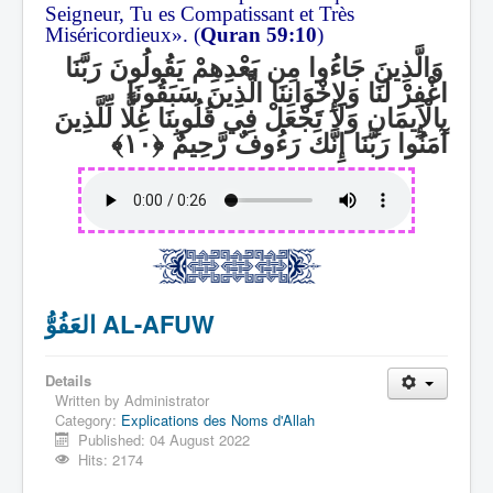
Seigneur, Tu es Compatissant et Très
Miséricordieux». (
Quran 59:10
)
وَالَّذِينَ جَاءُوا مِن بَعْدِهِمْ يَقُولُونَ رَبَّنَا
اغْفِرْ لَنَا وَلِإِخْوَانِنَا الَّذِينَ سَبَقُونَا
بِالْإِيمَانِ وَلَا تَجْعَلْ فِي قُلُوبِنَا غِلًّا لِّلَّذِينَ
آمَنُوا رَبَّنَا إِنَّكَ رَءُوفٌ رَّحِيمٌ
العَفُوُّ AL-AFUW
Details
Written by
Administrator
Category:
Explications des Noms d'Allah
Published: 04 August 2022
Hits: 2174