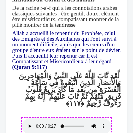
De la racine r-a'-f qui a les connotations arabes
classiques suivantes : être gentil, doux, clément
être miséricordieux, compatissant montrer de la
pitié montrer de la tendresse
Allah a accueilli le repentir du Prophète, celui
des Emigrés et des Auxiliaires qui l'ont suivi à
un moment difficile, après que les cœurs d'un
groupe d'entre eux étaient sur le point de dévier.
Puis Il accueillit leur repentir car Il est
Compatissant et Miséricordieux à leur égard.
(
Quran 9:117
)
لَّقَد تَّابَ اللَّهُ عَلَى النَّبِيِّ وَالْمُهَاجِرِينَ
وَالْأَنصَارِ الَّذِينَ اتَّبَعُوهُ فِي سَاعَةِ
الْعُسْرَةِ مِن بَعْدِ مَا كَادَ يَزِيغُ قُلُوبُ
إِنَّهُ بِهِمْ
ۚ
فَرِيقٍ مِّنْهُمْ ثُمَّ تَابَ عَلَيْهِمْ
رَءُوفٌ رَّحِيمٌ