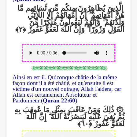
الَّذِينَ يُظَاهِرُونَ مِنكُم مِّن نِّسَائِهِم مَّا
إِنْ أُمَّهَاتُهُمْ إِلَّا اللَّائِي
ۖ
هُنَّ أُمَّهَاتِهِمْ
وَإِنَّهُمْ لَيَقُولُونَ مُنكَرًا مِّنَ
ۚ
وَلَدْنَهُمْ
وَإِنَّ اللَّهَ لَعَفُوٌّ غَفُورٌ
ۚ
الْقَوْلِ وَزُورًا
Ainsi en est-il. Quiconque châtie de la même
façon dont il a été châtié, et qu'ensuite il est
victime d'un nouvel outrage, Allah l'aidera, car
Allah est certainement Absoluteur et
Pardonneur.(
Quran 22:60
)
ذَٰلِكَ وَمَنْ عَاقَبَ بِمِثْلِ مَا عُوقِبَ بِهِ
۞
إِنَّ اللَّهَ
ۗ
ثُمَّ بُغِيَ عَلَيْهِ لَيَنصُرَنَّهُ اللَّهُ
لَعَفُوٌّ غَفُورٌ