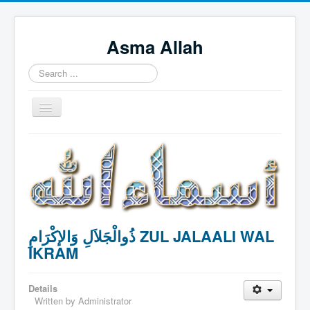
Asma Allah
Search
...
Toggle
Navigation
Home
Intro Videos
Français
中国人
ذُوالْجَلاَلِ وَالإكْرَامِ ZUL JALAALI WAL
Español
IKRAM
Tagalog
English
Details
Written by
Administrator
Português