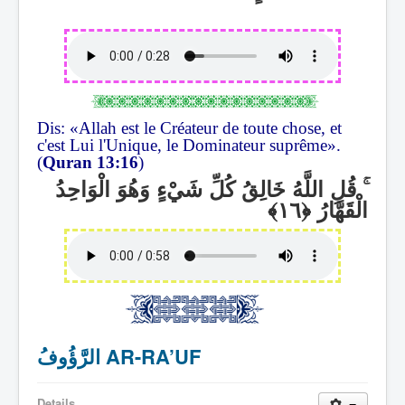
Dis: «Allah est le Créateur de toute chose, et
c'est Lui l'Unique, le Dominateur suprême».
(
Quran 13:16
)
قُلِ اللَّهُ خَالِقُ كُلِّ شَيْءٍ وَهُوَ الْوَاحِدُ
ۚ
الْقَهَّارُ
الرَّؤُوفُ AR-RA’UF
Details