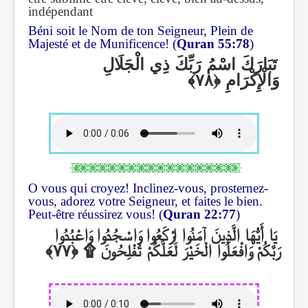
indépendant
Béni soit le Nom de ton Seigneur, Plein de
Majesté et de Munificence! (
Quran 55:78
)
تَبَارَكَ اسْمُ رَبِّكَ ذِي الْجَلَالِ
وَالْإِكْرَامِ
O vous qui croyez! Inclinez-vous, prosternez-
vous, adorez votre Seigneur, et faites le bien.
Peut-être réussirez vous! (
Quran 22:77
)
يَا أَيُّهَا الَّذِينَ آمَنُوا ارْكَعُوا وَاسْجُدُوا وَاعْبُدُوا
۩
رَبَّكُمْ وَافْعَلُوا الْخَيْرَ لَعَلَّكُمْ تُفْلِحُونَ