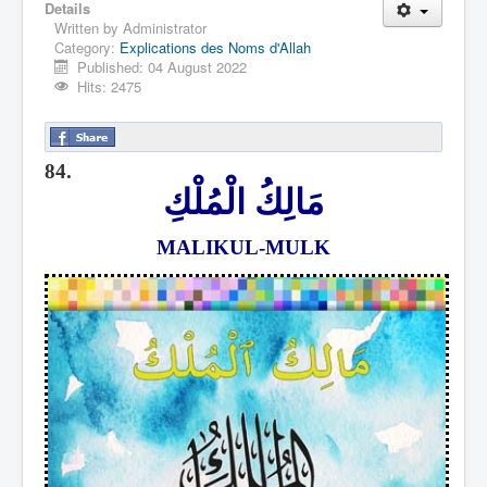
Details
Written by
Administrator
Category:
Explications des Noms d'Allah
Published: 04 August 2022
Hits: 2475
84.
مَالِكُ الْمُلْكِ
MALIKUL-MULK