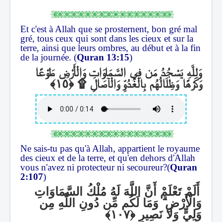
Et c'est à Allah que se prosternent, bon gré mal
gré, tous ceux qui sont dans les cieux et sur la
terre, ainsi que leurs ombres, au début et à la fin
de la journée. (
Quran 13:15
)
وَلِلَّهِ يَسْجُدُ مَن فِي السَّمَاوَاتِ وَالْأَرْضِ طَوْعًا
۩
وَكَرْهًا وَظِلَالُهُم بِالْغُدُوِّ وَالْآصَالِ
Ne sais-tu pas qu'à Allah, appartient le royaume
des cieux et de la terre, et qu'en dehors d'Allah
vous n'avez ni protecteur ni secoureur?(
Quran
2:107
)
أَلَمْ تَعْلَمْ أَنَّ اللَّهَ لَهُ مُلْكُ السَّمَاوَاتِ
وَمَا لَكُم مِّن دُونِ اللَّهِ مِن
ۗ
وَالْأَرْضِ
وَلِيٍّ وَلَا نَصِيرٍ