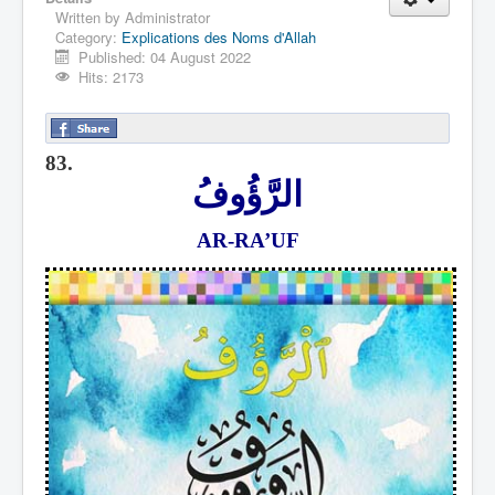
Written by
Administrator
Category:
Explications des Noms d'Allah
Published: 04 August 2022
Hits: 2173
83.
الرَّؤُوفُ
AR-RA’UF