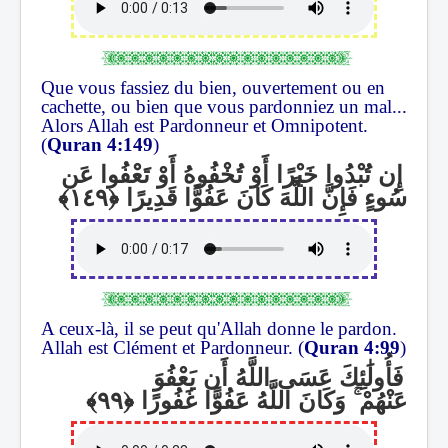
Que vous fassiez du bien, ouvertement ou en
cachette, ou bien que vous pardonniez un mal...
Alors Allah est Pardonneur et Omnipotent.
(
Quran 4:149
)
إِن تُبْدُوا خَيْرًا أَوْ تُخْفُوهُ أَوْ تَعْفُوا عَن
سُوءٍ فَإِنَّ اللَّهَ كَانَ عَفُوًّا قَدِيرًا
A ceux-là, il se peut qu'Allah donne le pardon.
Allah est Clément et Pardonneur. (
Quran 4:99
)
فَأُولَٰئِكَ عَسَى اللَّهُ أَن يَعْفُوَ
وَكَانَ اللَّهُ عَفُوًّا غَفُورًا
ۚ
عَنْهُمْ