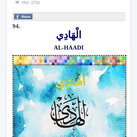
Hits: 2703
94.
الْهَادِي
AL-HAADI