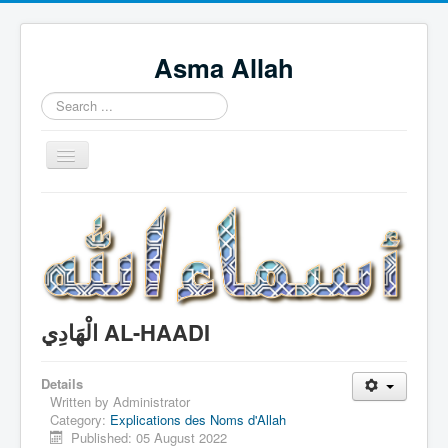
Asma Allah
Search
...
Toggle
Navigation
Home
Intro Videos
Français
中国人
الْهَادِي AL-HAADI
Español
Tagalog
Details
Written by
Administrator
English
Category:
Explications des Noms d'Allah
Published: 05 August 2022
Português