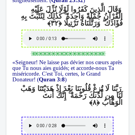
soigneusement. (
Quran 25:32
)
وَقَالَ الَّذِينَ كَفَرُوا لَوْلَا نُزِّلَ عَلَيْهِ
كَذَٰلِكَ لِنُثَبِّتَ بِهِ
ۚ
الْقُرْآنُ جُمْلَةً وَاحِدَةً
وَرَتَّلْنَاهُ تَرْتِيلًا
ۖ
فُؤَادَكَ
«Seigneur! Ne laisse pas dévier nos cœurs après
que Tu nous aies guidés; et accorde-nous Ta
miséricorde. C'est Toi, certes, le Grand
Donateur! (
Quran 3:8
)
رَبَّنَا لَا تُزِغْ قُلُوبَنَا بَعْدَ إِذْ هَدَيْتَنَا وَهَبْ
إِنَّكَ أَنتَ
ۚ
لَنَا مِن لَّدُنكَ رَحْمَةً
الْوَهَّابُ