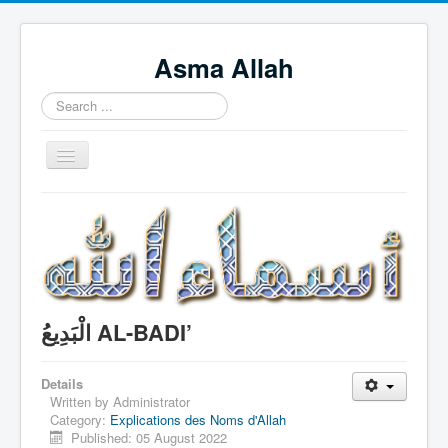
Asma Allah
Search
...
Toggle
Navigation
Home
Intro Videos
Français
中国人
الْبَدِيعُ AL-BADI’
Español
Tagalog
Details
Written by
Administrator
English
Category:
Explications des Noms d'Allah
Published: 05 August 2022
Português