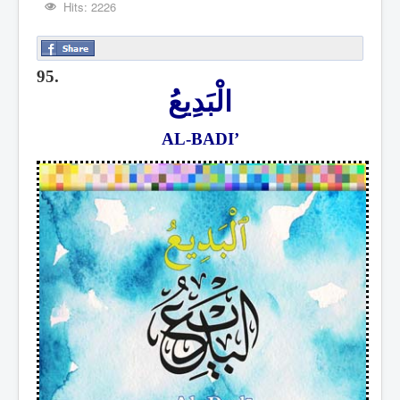
Hits: 2226
95.
الْبَدِيعُ
AL-BADI’