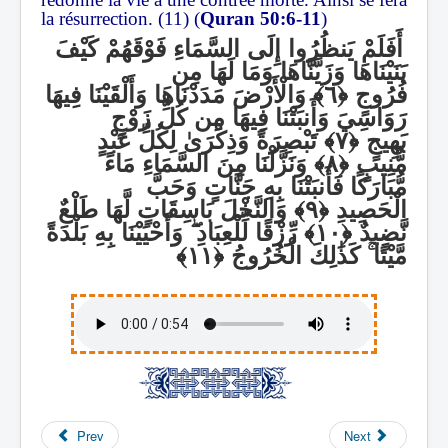
la résurrection. (11) (
Quran 50:6-11
)
أَفَلَمْ يَنظُرُوا إِلَى السَّمَاءِ فَوْقَهُمْ كَيْفَ
بَنَيْنَاهَا وَزَيَّنَّاهَا وَمَا لَهَا مِن
فُرُوجٍ
وَالْأَرْضَ مَدَدْنَاهَا وَأَلْقَيْنَا فِيهَا
رَوَاسِيَ وَأَنبَتْنَا فِيهَا مِن كُلِّ زَوْجٍ
بَهِيجٍ
تَبْصِرَةً وَذِكْرَىٰ لِكُلِّ عَبْدٍ
مُّنِيبٍ
وَنَزَّلْنَا مِنَ السَّمَاءِ مَاءً
مُّبَارَكًا فَأَنبَتْنَا بِهِ جَنَّاتٍ وَحَبَّ
الْحَصِيدِ
وَالنَّخْلَ بَاسِقَاتٍ لَّهَا طَلْعٌ
وَأَحْيَيْنَا بِهِ بَلْدَةً
ۖ
رِّزْقًا لِّلْعِبَادِ
نَّضِيدٌ
كَذَٰلِكَ الْخُرُوجُ
ۚ
مَّيْتًا
Prev
Next