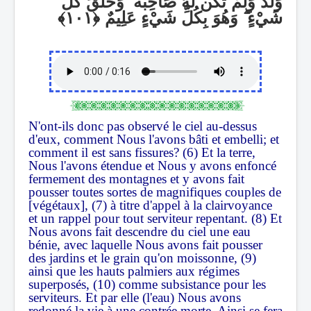
وَخَلَقَ كُلَّ
ۖ
وَلَدٌ وَلَمْ تَكُن لَّهُ صَاحِبَةٌ
وَهُوَ بِكُلِّ شَيْءٍ عَلِيمٌ
ۖ
شَيْءٍ
N'ont-ils donc pas observé le ciel au-dessus
d'eux, comment Nous l'avons bâti et embelli; et
comment il est sans fissures? (6) Et la terre,
Nous l'avons étendue et Nous y avons enfoncé
fermement des montagnes et y avons fait
pousser toutes sortes de magnifiques couples de
[végétaux], (7) à titre d'appel à la clairvoyance
et un rappel pour tout serviteur repentant. (8) Et
Nous avons fait descendre du ciel une eau
bénie, avec laquelle Nous avons fait pousser
des jardins et le grain qu'on moissonne, (9)
ainsi que les hauts palmiers aux régimes
superposés, (10) comme subsistance pour les
serviteurs. Et par elle (l'eau) Nous avons
redonné la vie à une contrée morte. Ainsi se fera