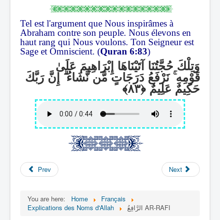
Tel est l'argument que Nous inspirâmes à
Abraham contre son peuple. Nous élevons en
haut rang qui Nous voulons. Ton Seigneur est
Sage et Omniscient. (
Quran 6:83
)
وَتِلْكَ حُجَّتُنَا آتَيْنَاهَا إِبْرَاهِيمَ عَلَىٰ
إِنَّ رَبَّكَ
ۗ
نَرْفَعُ دَرَجَاتٍ مَّن نَّشَاءُ
ۚ
قَوْمِهِ
حَكِيمٌ عَلِيمٌ
Prev
Next
You are here:
Home
Français
Explications des Noms d'Allah
الرَّافِعُ AR-RAFI