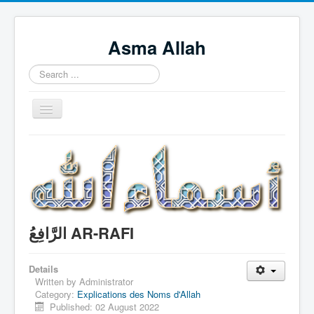
Asma Allah
Search
...
Toggle
Navigation
Home
Intro Videos
Français
中国人
الرَّافِعُ AR-RAFI
Español
Tagalog
Details
Written by
Administrator
English
Category:
Explications des Noms d'Allah
Published: 02 August 2022
Português