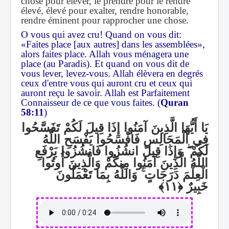
chose pour élever, le prendre pour le rendre
élevé, élevé pour exalter, rendre honorable,
rendre éminent pour rapprocher une chose.
O vous qui avez cru! Quand on vous dit:
«Faites place [aux autres] dans les assemblées»,
alors faites place. Allah vous ménagera une
place (au Paradis). Et quand on vous dit de
vous lever, levez-vous. Allah élèvera en degrés
ceux d'entre vous qui auront cru et ceux qui
auront reçu le savoir. Allah est Parfaitement
Connaisseur de ce que vous faites. (
Quran
58:11
)
يَا أَيُّهَا الَّذِينَ آمَنُوا إِذَا قِيلَ لَكُمْ تَفَسَّحُوا
فِي الْمَجَالِسِ فَافْسَحُوا يَفْسَحِ اللَّهُ
وَإِذَا قِيلَ انشُزُوا فَانشُزُوا يَرْفَعِ
ۖ
لَكُمْ
اللَّهُ الَّذِينَ آمَنُوا مِنكُمْ وَالَّذِينَ أُوتُوا
وَاللَّهُ بِمَا تَعْمَلُونَ
ۚ
الْعِلْمَ دَرَجَاتٍ
خَبِيرٌ