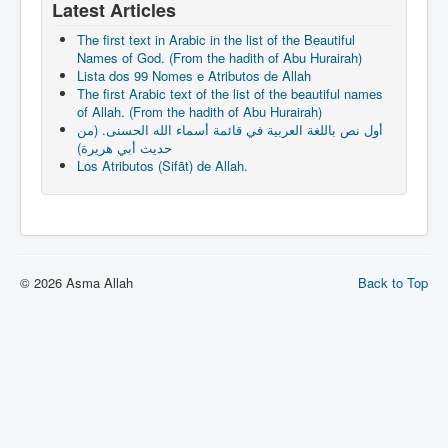
Latest Articles
The first text in Arabic in the list of the Beautiful
Names of God. (From the hadith of Abu Hurairah)
Lista dos 99 Nomes e Atributos de Allah
The first Arabic text of the list of the beautiful names
of Allah. (From the hadith of Abu Hurairah)
أول نص باللغة العربية في قائمة أسماء الله الحسنى. (من
حديث أبي هريرة)
Los Atributos (Sifāt) de Allah.
© 2026 Asma Allah
Back to Top
slot gacor hari ini
link slot gacor
slot gacor
mimislot gacor
mimislot
Informasi Slot Gacor
mimislot
https://www.cicgogo.com/contact-us
slot gacor
mimislot
mimislot
web gacor
slot777
Peluang Menang Hari Ini
Sinyal Cuan
Jejaring Hoki
Profit Bisnis
Pilar Profit
Arus Dana
Wiraforia
Lentera Publik
Catatan Bumi
Info Warga
Ruang Ulas
Kabar Vision
Suara Digital
Jejak Literasi
Pusat Naratif
slot gacor malam ini
gacornya slot hari ini
slot
slot gacor
mimi slot
link slot853
icaslot daftar
mimislot rtp
babaslot