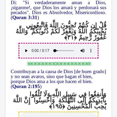
Di: "Si verdaderamente aman a Dios,
¡síganme!, que Dios los amará y perdonará sus
pecados". Dios es Absolvedor, Misericordioso.
(
Quran 3:31
)
قُلْ إِن كُنتُمْ تُحِبُّونَ اللَّهَ فَاتَّبِعُونِي
وَاللَّهُ
ۗ
يُحْبِبْكُمُ اللَّهُ وَيَغْفِرْ لَكُمْ ذُنُوبَكُمْ
غَفُورٌ رَّحِيمٌ
Contribuyan a la causa de Dios [de buen grado]
y no sean avaros, sino que hagan el bien,
porque Dios ama a los que hacen el bien.
(
Quran 2:195
)
وَأَنفِقُوا فِي سَبِيلِ اللَّهِ وَلَا تُلْقُوا
إِنَّ اللَّهَ
ۛ
وَأَحْسِنُوا
ۛ
بِأَيْدِيكُمْ إِلَى التَّهْلُكَةِ
يُحِبُّ الْمُحْسِنِينَ