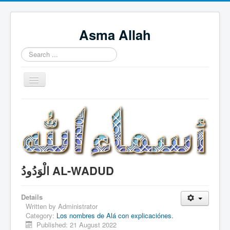
Asma Allah
Search
...
Toggle
Navigation
Home
Intro Videos
Français
中国人
الْوَدُودُ AL-WADUD
Español
Tagalog
Details
Written by
Administrator
English
Category:
Los nombres de Alá con explicaciónes.
Published: 21 August 2022
Português