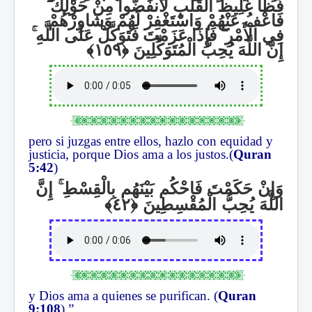
ۖ
فَظًّا غَلِيظَ الْقَلْبِ لَانفَضُّوا مِنْ حَوْلِكَ
فَاعْفُ عَنْهُمْ وَاسْتَغْفِرْ لَهُمْ وَشَاوِرْهُمْ
ۚ
فَإِذَا عَزَمْتَ فَتَوَكَّلْ عَلَى اللَّهِ
ۖ
فِي الْأَمْرِ
إِنَّ اللَّهَ يُحِبُّ الْمُتَوَكِّلِينَ
pero si juzgas entre ellos, hazlo con equidad y
justicia, porque Dios ama a los justos.(
Quran
5:42
)
إِنَّ
ۚ
وَإِنْ حَكَمْتَ فَاحْكُم بَيْنَهُم بِالْقِسْطِ
اللَّهَ يُحِبُّ الْمُقْسِطِينَ
y Dios ama a quienes se purifican. (
Quran
9:108
).”