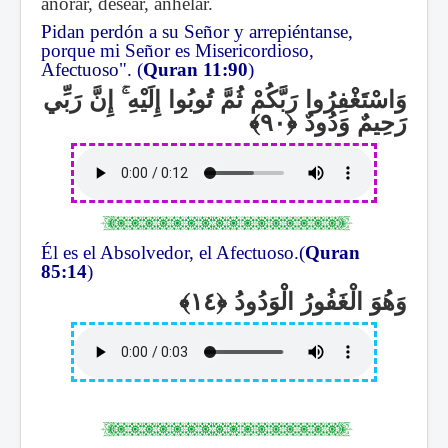
añorar, desear, anhelar.
Pidan perdón a su Señor y arrepiéntanse,
porque mi Señor es Misericordioso,
Afectuoso". (
Quran 11:90
)
إِنَّ رَبِّي
ۚ
وَاسْتَغْفِرُوا رَبَّكُمْ ثُمَّ تُوبُوا إِلَيْهِ
رَحِيمٌ وَدُودٌ
Él es el Absolvedor, el Afectuoso.(
Quran
85:14
)
وَهُوَ الْغَفُورُ الْوَدُودُ