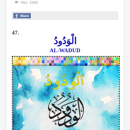
Hits: 2363
47.
الْوَدُودُ
AL-WADUD