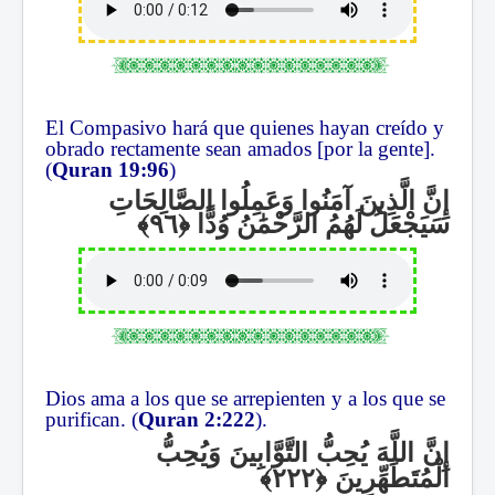
El Compasivo hará que quienes hayan creído y
obrado rectamente sean amados [por la gente].
(
Quran 19:96
)
إِنَّ الَّذِينَ آمَنُوا وَعَمِلُوا الصَّالِحَاتِ
سَيَجْعَلُ لَهُمُ الرَّحْمَٰنُ وُدًّا
Dios ama a los que se arrepienten y a los que se
purifican. (
Quran 2:222
).
إِنَّ اللَّهَ يُحِبُّ التَّوَّابِينَ وَيُحِبُّ
الْمُتَطَهِّرِينَ