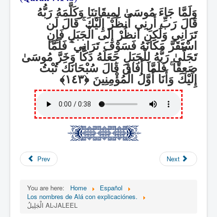
وَلَمَّا جَاءَ مُوسَىٰ لِمِيقَاتِنَا وَكَلَّمَهُ رَبُّهُ
قَالَ لَن
ۚ
قَالَ رَبِّ أَرِنِي أَنظُرْ إِلَيْكَ
تَرَانِي وَلَٰكِنِ انظُرْ إِلَى الْجَبَلِ فَإِنِ
فَلَمَّا
ۚ
اسْتَقَرَّ مَكَانَهُ فَسَوْفَ تَرَانِي
تَجَلَّىٰ رَبُّهُ لِلْجَبَلِ جَعَلَهُ دَكًّا وَخَرَّ مُوسَىٰ
فَلَمَّا أَفَاقَ قَالَ سُبْحَانَكَ تُبْتُ
ۚ
صَعِقًا
إِلَيْكَ وَأَنَا أَوَّلُ الْمُؤْمِنِينَ
Prev
Next
You are here:
Home
Español
Los nombres de Alá con explicaciónes.
الْجَلِيلُ AL-JALEEL