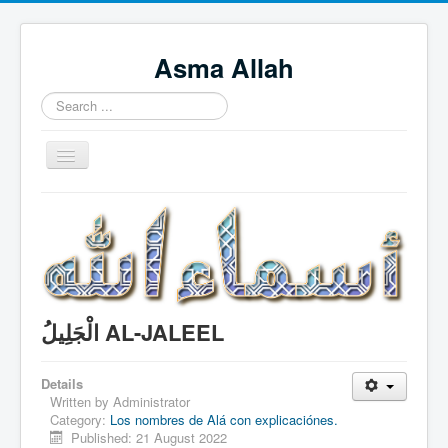
Asma Allah
Search
...
Toggle
Navigation
Home
Intro Videos
Français
中国人
الْجَلِيلُ AL-JALEEL
Español
Tagalog
Details
Written by
Administrator
English
Category:
Los nombres de Alá con explicaciónes.
Published: 21 August 2022
Português