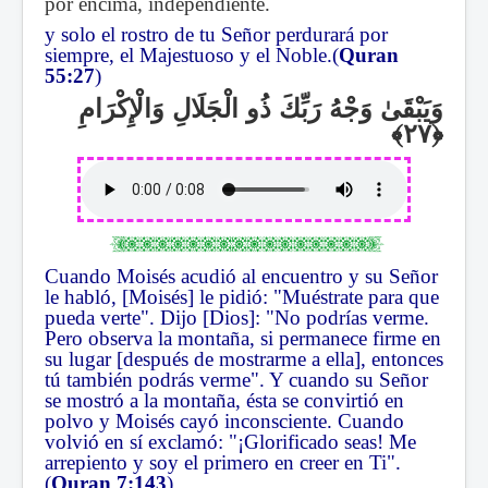
por encima, independiente.
y solo el rostro de tu Señor perdurará por
siempre, el Majestuoso y el Noble.(
Quran
55:27
)
وَيَبْقَىٰ وَجْهُ رَبِّكَ ذُو الْجَلَالِ وَالْإِكْرَامِ
Cuando Moisés acudió al encuentro y su Señor
le habló, [Moisés] le pidió: "Muéstrate para que
pueda verte". Dijo [Dios]: "No podrías verme.
Pero observa la montaña, si permanece firme en
su lugar [después de mostrarme a ella], entonces
tú también podrás verme". Y cuando su Señor
se mostró a la montaña, ésta se convirtió en
polvo y Moisés cayó inconsciente. Cuando
volvió en sí exclamó: "¡Glorificado seas! Me
arrepiento y soy el primero en creer en Ti".
(
Quran 7:143
)