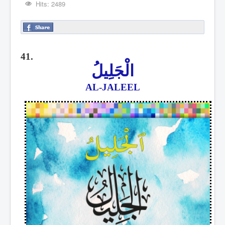
Hits: 2489
41.
الْجَلِيلُ
AL-JALEEL