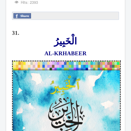
Hits: 2393
31.
الْخَبِيرُ
AL-KRHABEER