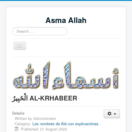
Asma Allah
Search
...
Toggle
Navigation
Home
Intro Videos
Français
中国人
الْخَبِيرُ AL-KRHABEER
Español
Tagalog
Details
Written by
Administrator
English
Category:
Los nombres de Alá con explicaciónes.
Published: 21 August 2022
Português