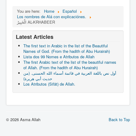
You are here:
Home
Español
Los nombres de Alá con explicaciónes.
الْخَبِيرُ AL-KRHABEER
Latest Articles
The first text in Arabic in the list of the Beautiful
Names of God. (From the hadith of Abu Hurairah)
Lista dos 99 Nomes e Atributos de Allah
The first Arabic text of the list of the beautiful names
of Allah. (From the hadith of Abu Hurairah)
أول نص باللغة العربية في قائمة أسماء الله الحسنى. (من
حديث أبي هريرة)
Los Atributos (Sifāt) de Allah.
© 2026 Asma Allah
Back to Top
slot gacor hari ini
link slot gacor
slot gacor
mimislot gacor
mimislot
Informasi Slot Gacor
mimislot
https://www.cicgogo.com/contact-us
slot gacor
mimislot
mimislot
web gacor
slot777
Peluang Menang Hari Ini
Sinyal Cuan
Jejaring Hoki
Profit Bisnis
Pilar Profit
Arus Dana
Wiraforia
Lentera Publik
Catatan Bumi
Info Warga
Ruang Ulas
Kabar Vision
Suara Digital
Jejak Literasi
Pusat Naratif
slot gacor malam ini
gacornya slot hari ini
slot
slot gacor
mimi slot
link slot853
icaslot daftar
mimislot rtp
babaslot