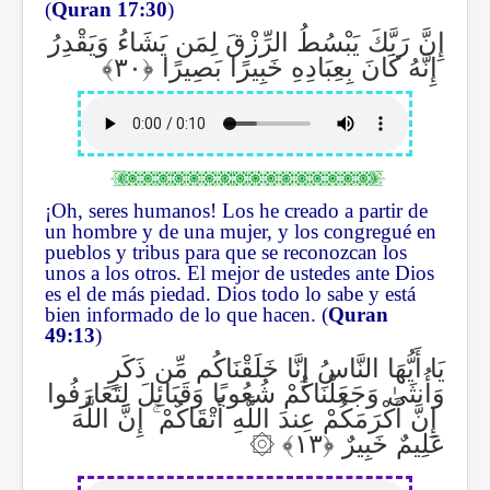
(
Quran 17:30
)
إِنَّ رَبَّكَ يَبْسُطُ الرِّزْقَ لِمَن يَشَاءُ وَيَقْدِرُ
إِنَّهُ كَانَ بِعِبَادِهِ خَبِيرًا بَصِيرًا
¡Oh, seres humanos! Los he creado a partir de
un hombre y de una mujer, y los congregué en
pueblos y tribus para que se reconozcan los
unos a los otros. El mejor de ustedes ante Dios
es el de más piedad. Dios todo lo sabe y está
bien informado de lo que hacen. (
Quran
49:13
)
يَا أَيُّهَا النَّاسُ إِنَّا خَلَقْنَاكُم مِّن ذَكَرٍ
وَأُنثَىٰ وَجَعَلْنَاكُمْ شُعُوبًا وَقَبَائِلَ لِتَعَارَفُوا
إِنَّ اللَّهَ
ۚ
إِنَّ أَكْرَمَكُمْ عِندَ اللَّهِ أَتْقَاكُمْ
۞
عَلِيمٌ خَبِيرٌ