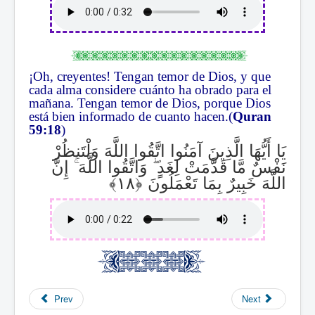
¡Oh, creyentes! Tengan temor de Dios, y que
cada alma considere cuánto ha obrado para el
mañana. Tengan temor de Dios, porque Dios
está bien informado de cuanto hacen.(
Quran
59:18
)
يَا أَيُّهَا الَّذِينَ آمَنُوا اتَّقُوا اللَّهَ وَلْتَنظُرْ
إِنَّ
ۚ
وَاتَّقُوا اللَّهَ
ۖ
نَفْسٌ مَّا قَدَّمَتْ لِغَدٍ
اللَّهَ خَبِيرٌ بِمَا تَعْمَلُونَ
Prev
Next