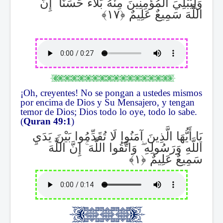
إِنَّ
ۚ
وَلِيُبْلِيَ الْمُؤْمِنِينَ مِنْهُ بَلَاءً حَسَنًا
اللَّهَ سَمِيعٌ عَلِيمٌ
¡Oh, creyentes! No se pongan a ustedes mismos
por encima de Dios y Su Mensajero, y tengan
temor de Dios; Dios todo lo oye, todo lo sabe.
(
Quran 49:1
)
يَا أَيُّهَا الَّذِينَ آمَنُوا لَا تُقَدِّمُوا بَيْنَ يَدَيِ
إِنَّ اللَّهَ
ۚ
وَاتَّقُوا اللَّهَ
ۖ
اللَّهِ وَرَسُولِهِ
سَمِيعٌ عَلِيمٌ