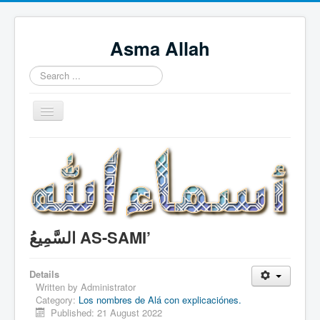
Asma Allah
Search
...
Toggle
Navigation
Home
Intro Videos
Français
中国人
السَّمِيعُ AS-SAMI’
Español
Tagalog
Details
Written by
Administrator
English
Category:
Los nombres de Alá con explicaciónes.
Published: 21 August 2022
Português