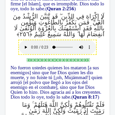
firme [el Islam], que es irrompible. Dios todo lo
oye, todo lo sabe.(
Quran 2:256
)
قَد تَّبَيَّنَ الرُّشْدُ مِنَ
ۖ
لَا إِكْرَاهَ فِي الدِّينِ
فَمَن يَكْفُرْ بِالطَّاغُوتِ وَيُؤْمِن
ۚ
الْغَيِّ
بِاللَّهِ فَقَدِ اسْتَمْسَكَ بِالْعُرْوَةِ الْوُثْقَىٰ لَا
وَاللَّهُ سَمِيعٌ عَلِيمٌ
ۗ
انفِصَامَ لَهَا
No fueron ustedes quienes los mataron [a sus
enemigos] sino que fue Dios quien les dio
muerte, y no fuiste tú [¡oh, Mujámmad!] quien
arrojó [el polvo que llegó a los ojos del
enemigo en el combate], sino que fue Dios
Quien lo hizo. Dios agracia así a los creyentes.
Dios todo lo oye, todo lo sabe.(
Quran 8:17
)
وَمَا
ۚ
فَلَمْ تَقْتُلُوهُمْ وَلَٰكِنَّ اللَّهَ قَتَلَهُمْ
ۚ
رَمَيْتَ إِذْ رَمَيْتَ وَلَٰكِنَّ اللَّهَ رَمَىٰ