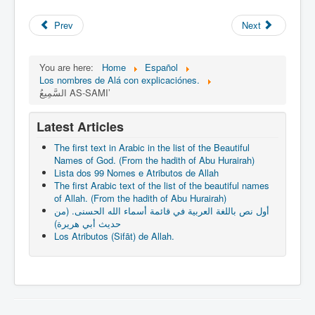
Prev
Next
You are here:
Home
Español
Los nombres de Alá con explicaciónes.
السَّمِيعُ AS-SAMI’
Latest Articles
The first text in Arabic in the list of the Beautiful
Names of God. (From the hadith of Abu Hurairah)
Lista dos 99 Nomes e Atributos de Allah
The first Arabic text of the list of the beautiful names
of Allah. (From the hadith of Abu Hurairah)
أول نص باللغة العربية في قائمة أسماء الله الحسنى. (من
حديث أبي هريرة)
Los Atributos (Sifāt) de Allah.