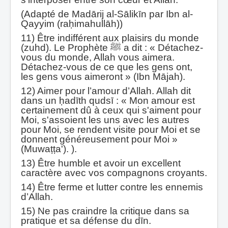
(Adapté de Madārij al-Sālikīn par Ibn al-
Qayyim (raḥimahullāh))
11) Être indifférent aux plaisirs du monde
(zuhd). Le Prophète ﷺ a dit : « Détachez-
vous du monde, Allah vous aimera.
Détachez-vous de ce que les gens ont,
les gens vous aimeront » (Ibn Mājah).
12) Aimer pour l’amour d’Allah. Allah dit
dans un ḥadīth qudsī : « Mon amour est
certainement dû à ceux qui s'aiment pour
Moi, s'assoient les uns avec les autres
pour Moi, se rendent visite pour Moi et se
donnent généreusement pour Moi »
(Muwaṭṭa'). ).
13) Être humble et avoir un excellent
caractère avec vos compagnons croyants.
14) Être ferme et lutter contre les ennemis
d’Allah.
15) Ne pas craindre la critique dans sa
pratique et sa défense du dīn.