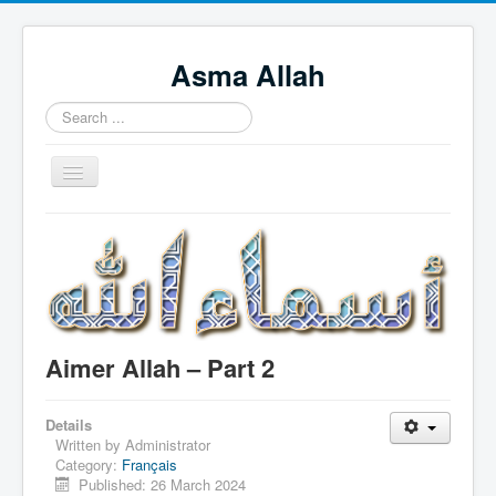
Asma Allah
Search
...
Toggle
Navigation
Home
Intro Videos
Français
中国人
Aimer Allah – Part 2
Español
Tagalog
Details
Written by
Administrator
English
Category:
Français
Published: 26 March 2024
Português