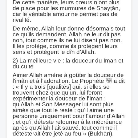
De cette manière, leurs cœurs n’ont plus
de place pour les murmures de Shayṭān,
car le véritable amour ne permet pas de
rivalité.
De même, Allah leur donne désormais tout
ce qu’ils demandent. Allah ne leur dit pas
non, tout comme ils ne lui disent pas non.
Il les protège, comme ils protègent leurs
sens et protègent le dîn d’Allah.
2) La meilleure vie : la douceur du Iman et
du culte
Aimer Allah amène à goûter la douceur de
l’imân et à l’adoration. Le Prophète ﷺ a dit
: « Il y a trois [qualités] qui, si elles se
trouvent chez quelqu'un, lui feront
expérimenter la douceur de l'Imān :
qu'Allah et Son Messager lui sont plus
aimés que tout le reste ; qu’il aime une
personne uniquement pour l’amour d’Allah
; et qu’il déteste retourner à la mécréance
après qu’Allah l’ait sauvé, tout comme il
détesterait être jeté au feu » (Bukhārī).