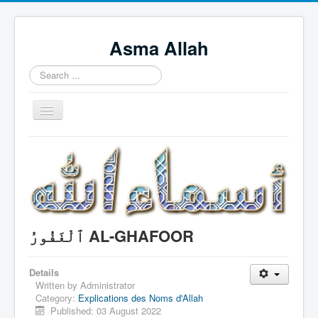
Asma Allah
Search
...
Toggle
Navigation
Home
Intro Videos
Français
中国人
ٱلْغَفُورُ AL-GHAFOOR
Español
Tagalog
Details
Written by
Administrator
English
Category:
Explications des Noms d'Allah
Published: 03 August 2022
Português