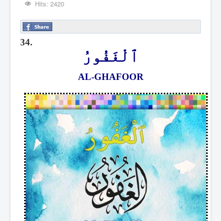
Hits: 2420
34.
ٱلْغَفُورُ
AL-GHAFOOR