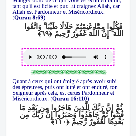
Mangez donc de ce qui vous est échu en butin,
tant qu'il est licite et pur. Et craignez Allah, car
Allah est Pardonneur et Miséricordieux.
(
Quran 8:69
)
وَاتَّقُوا
ۚ
فَكُلُوا مِمَّا غَنِمْتُمْ حَلَالًا طَيِّبًا
إِنَّ اللَّهَ غَفُورٌ رَّحِيمٌ
ۚ
اللَّهَ
Quant à ceux qui ont émigré après avoir subi
des épreuves, puis ont lutté et ont enduré, ton
Seigneur après cela, est certes Pardonneur et
Miséricordieux. (
Quran 16:110
)
ثُمَّ إِنَّ رَبَّكَ لِلَّذِينَ هَاجَرُوا مِن بَعْدِ مَا
فُتِنُوا ثُمَّ جَاهَدُوا وَصَبَرُوا إِنَّ رَبَّكَ مِن
بَعْدِهَا لَغَفُورٌ رَّحِيمٌ