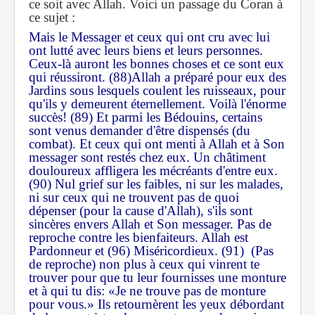
ce soit avec Allah. Voici un passage du Coran à
ce sujet :
Mais le Messager et ceux qui ont cru avec lui
ont lutté avec leurs biens et leurs personnes.
Ceux-là auront les bonnes choses et ce sont eux
qui réussiront. (88)Allah a préparé pour eux des
Jardins sous lesquels coulent les ruisseaux, pour
qu'ils y demeurent éternellement. Voilà l'énorme
succès! (89) Et parmi les Bédouins, certains
sont venus demander d'être dispensés (du
combat). Et ceux qui ont menti à Allah et à Son
messager sont restés chez eux. Un châtiment
douloureux affligera les mécréants d'entre eux.
(90) Nul grief sur les faibles, ni sur les malades,
ni sur ceux qui ne trouvent pas de quoi
dépenser (pour la cause d'Allah), s'ils sont
sincères envers Allah et Son messager. Pas de
reproche contre les bienfaiteurs. Allah est
Pardonneur et (96) Miséricordieux. (91) (Pas
de reproche) non plus à ceux qui vinrent te
trouver pour que tu leur fournisses une monture
et à qui tu dis: «Je ne trouve pas de monture
pour vous.» Ils retournèrent les yeux débordant