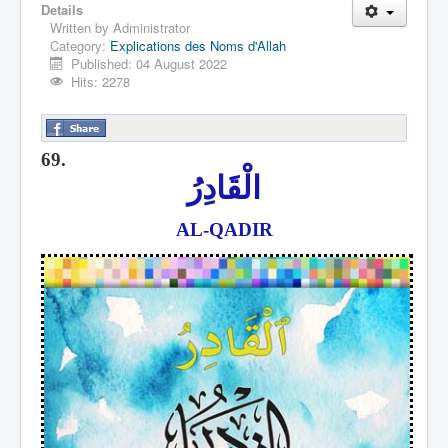
Details
Written by
Administrator
Category:
Explications des Noms d'Allah
Published: 04 August 2022
Hits: 2278
69.
الْقَادِرُ
AL-QADIR