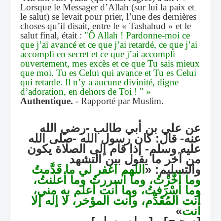
Lorsque le Messager d’Allah
(sur lui la paix et
le salut)
se levait pour prier, l’une des dernières
choses qu’il disait, entre le
« Tashahud »
et le
salut final,
était :
"Ô Allah ! Pardonne-moi ce
que j’ai avancé et ce que j’ai retardé, ce que j’ai
accompli en secret et ce que j’ai accompli
ouvertement, mes excès et ce que Tu sais mieux
que moi. Tu es Celui qui avance et Tu es Celui
qui retarde. Il n’y a aucune divinité, digne
d’adoration, en dehors de Toi ! "
»
Authentique.
- Rapporté par Muslim.
عن علي بن أبي طالب -رضي الله
عنه-
قال:
كان رسول الله -صلى الله
عليه وسلم-
إذا قام إلى الصلاة يكون
من آخر ما يقول بين التشهد
اللهم اغفر لي ما قَدَّمتُ
«
والتسليم:
وما أخَّرْتُ، وما أسررتُ وما أعلنتُ،
وما أسْرَفتُ، وما أنت أعلم به مني،
أنت المُقَدِّم، وأنت المؤخر، لا إله إلا
»
أنت