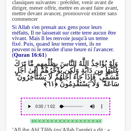
classiques suivantes : précéder, venir avant de
diriger, mener offrir, mettre en avant faire avant,
mettre devant avancer, promouvoir exister sans
commencer
Si Allah s'en prenait aux gens pour leurs
méfaits, Il ne laisserait sur cette terre aucun être
vivant. Mais Il les renvoie jusqu'à un terme
fixé. Puis, quand leur terme vient, ils ne
peuvent ni le retarder d'une heure ni l'avancer.
(
Quran 16:61
)
وَلَوْ يُؤَاخِذُ اللَّهُ النَّاسَ بِظُلْمِهِم مَّا تَرَكَ
عَلَيْهَا مِن دَابَّةٍ وَلَٰكِن يُؤَخِّرُهُمْ إِلَىٰ أَجَلٍ
فَإِذَا جَاءَ أَجَلُهُمْ لَا يَسْتَأْخِرُونَ
ۖ
مُّسَمًّى
وَلَا يَسْتَقْدِمُونَ
ۖ
سَاعَةً
ʽAlî ibn Abî Ṭâlib
(qu'Allah l'agrée)
a dit : «