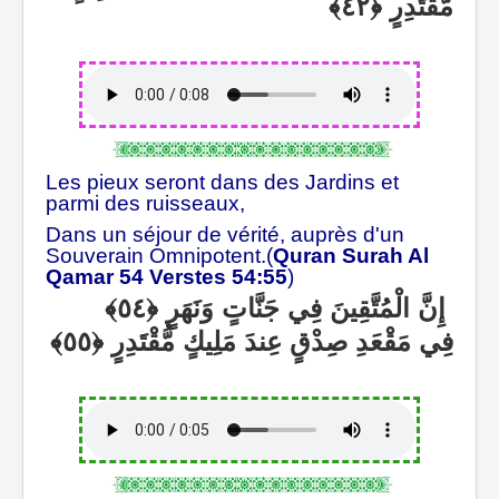
مُّقْتَدِرٍ
Les pieux seront dans des Jardins et
parmi des ruisseaux,
Dans un séjour de vérité, auprès d'un
Souverain Omnipotent.(
Quran Surah Al
Qamar 54 Verstes 54:55
)
إِنَّ الْمُتَّقِينَ فِي جَنَّاتٍ وَنَهَرٍ
فِي مَقْعَدِ صِدْقٍ عِندَ مَلِيكٍ مُّقْتَدِرٍ