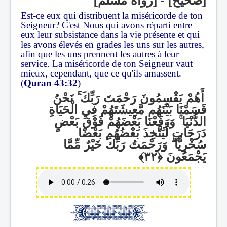
[صحيح] - [رواه مسلم]
Est-ce eux qui distribuent la miséricorde de ton
Seigneur? C'est Nous qui avons réparti entre
eux leur subsistance dans la vie présente et qui
les avons élevés en grades les uns sur les autres,
afin que les uns prennent les autres à leur
service. La miséricorde de ton Seigneur vaut
mieux, cependant, que ce qu'ils amassent.
(
Quran 43:32
)
نَحْنُ
ۚ
أَهُمْ يَقْسِمُونَ رَحْمَتَ رَبِّكَ
قَسَمْنَا بَيْنَهُم مَّعِيشَتَهُمْ فِي الْحَيَاةِ
وَرَفَعْنَا بَعْضَهُمْ فَوْقَ بَعْضٍ
ۚ
الدُّنْيَا
دَرَجَاتٍ لِّيَتَّخِذَ بَعْضُهُم بَعْضًا
وَرَحْمَتُ رَبِّكَ خَيْرٌ مِّمَّا
ۗ
سُخْرِيًّا
يَجْمَعُونَ