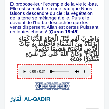
Et propose-leur l'exemple de la vie ici-bas.
Elle est semblable à une eau que Nous
faisons descendre du ciel; la végétation
de la terre se mélange à elle. Puis elle
devient de l'herbe desséchée que les
vents dispersent. Allah est certes Puissant
en toutes choses! (
Quran 18:45
)
وَاضْرِبْ لَهُم مَّثَلَ الْحَيَاةِ الدُّنْيَا كَمَاءٍ
أَنزَلْنَاهُ مِنَ السَّمَاءِ فَاخْتَلَطَ بِهِ نَبَاتُ
الْأَرْضِ فَأَصْبَحَ هَشِيمًا تَذْرُوهُ
وَكَانَ اللَّهُ عَلَىٰ كُلِّ شَيْءٍ
ۗ
الرِّيَاحُ
مُّقْتَدِرًا
الْقَادِرُ AL-QADIR