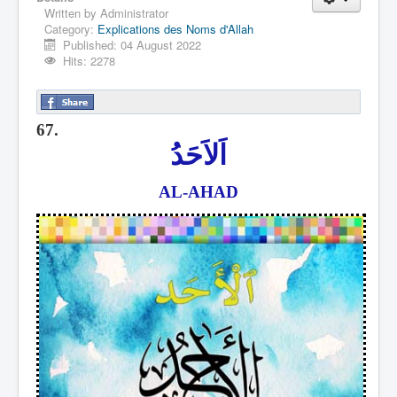
Written by
Administrator
Category:
Explications des Noms d'Allah
Published: 04 August 2022
Hits: 2278
67.
اَلاَحَدُ
AL-AHAD