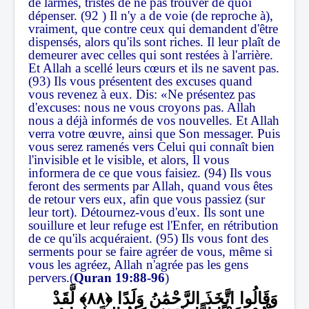
de larmes, tristes de ne pas trouver de quoi
dépenser. (92 ) Il n'y a de voie (de reproche à),
vraiment, que contre ceux qui demandent d'être
dispensés, alors qu'ils sont riches. Il leur plaît de
demeurer avec celles qui sont restées à l'arrière.
Et Allah a scellé leurs cœurs et ils ne savent pas.
(93) Ils vous présentent des excuses quand
vous revenez à eux. Dis: «Ne présentez pas
d'excuses: nous ne vous croyons pas. Allah
nous a déjà informés de vos nouvelles. Et Allah
verra votre œuvre, ainsi que Son messager. Puis
vous serez ramenés vers Celui qui connaît bien
l'invisible et le visible, et alors, Il vous
informera de ce que vous faisiez. (94) Ils vous
feront des serments par Allah, quand vous êtes
de retour vers eux, afin que vous passiez (sur
leur tort). Détournez-vous d'eux. Ils sont une
souillure et leur refuge est l'Enfer, en rétribution
de ce qu'ils acquéraient. (95) Ils vous font des
serments pour se faire agréer de vous, même si
vous les agréez, Allah n'agrée pas les gens
pervers.(
Quran 19:88-96
)
وَقَالُوا اتَّخَذَ الرَّحْمَٰنُ وَلَدًا
لَّقَدْ