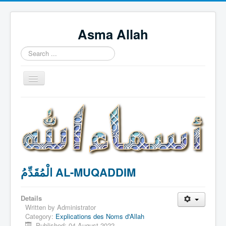
Asma Allah
Search
...
Toggle
Navigation
Home
Intro Videos
Français
中国人
الْمُقَدِّمُ AL-MUQADDIM
Español
Tagalog
Details
English
Written by
Administrator
Category:
Explications des Noms d'Allah
Português
Published: 04 August 2022