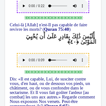
Celui-là [Allah] n'est-Il pas capable de faire
revivre les morts? (
Quran 75:40
)
أَلَيْسَ ذَٰلِكَ بِقَادِرٍ عَلَىٰ أَن يُحْيِيَ
الْمَوْتَىٰ
Dis: «Il est capable, Lui, de susciter contre
vous, d'en haut, ou de dessous vos pieds, un
châtiment, ou de vous confondre dans le
sectarisme. Et Il vous fait goûter l'ardeur [au
combat] les uns aux autres.» Regarde comment
Nous exposons Nos versets. Peut-être
comprendront-ils? (
Quran 6:65
)