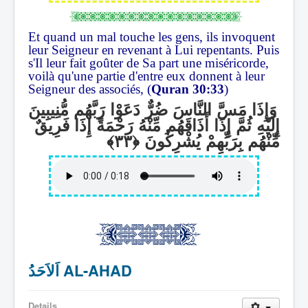
Et quand un mal touche les gens, ils invoquent
leur Seigneur en revenant à Lui repentants. Puis
s'Il leur fait goûter de Sa part une miséricorde,
voilà qu'une partie d'entre eux donnent à leur
Seigneur des associés, (
Quran 30:33
)
وَإِذَا مَسَّ النَّاسَ ضُرٌّ دَعَوْا رَبَّهُم مُّنِيبِينَ
إِلَيْهِ ثُمَّ إِذَا أَذَاقَهُم مِّنْهُ رَحْمَةً إِذَا فَرِيقٌ
مِّنْهُم بِرَبِّهِمْ يُشْرِكُونَ
اَلاَحَدُ AL-AHAD
Details