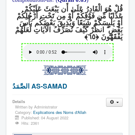
قُلْ هُوَ الْقَادِرُ عَلَىٰ أَن يَبْعَثَ عَلَيْكُمْ
عَذَابًا مِّن فَوْقِكُمْ أَوْ مِن تَحْتِ أَرْجُلِكُمْ
أَوْ يَلْبِسَكُمْ شِيَعًا وَيُذِيقَ بَعْضَكُم بَأْسَ
انظُرْ كَيْفَ نُصَرِّفُ الْآيَاتِ لَعَلَّهُمْ
ۗ
بَعْضٍ
يَفْقَهُونَ
الصَّمَدُ AS-SAMAD
Details
Written by
Administrator
Category:
Explications des Noms d'Allah
Published: 04 August 2022
Hits: 2361