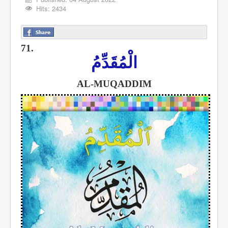
Hits: 2434
71.
الْمُقَدِّمُ
AL-MUQADDIM