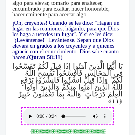
algo para elevar, tomarlo para enaltecer,
encumbrado para exaltar, hacer honorable,
hacer eminente para acercar algo.
¡Oh, creyentes! Cuando se les dice: "Hagan un
lugar en las reuniones, háganlo, para que Dios
les haga a ustedes un lugar". Y si se les dice:
"¡Levántense!" Levántense. Sepan que Dios
elevará en grados a los creyentes y a quienes
agracie con el conocimiento. Dios sabe cuanto
hacen.(
Quran 58:11
)
يَا أَيُّهَا الَّذِينَ آمَنُوا إِذَا قِيلَ لَكُمْ تَفَسَّحُوا
فِي الْمَجَالِسِ فَافْسَحُوا يَفْسَحِ اللَّهُ
وَإِذَا قِيلَ انشُزُوا فَانشُزُوا يَرْفَعِ
ۖ
لَكُمْ
اللَّهُ الَّذِينَ آمَنُوا مِنكُمْ وَالَّذِينَ أُوتُوا
وَاللَّهُ بِمَا تَعْمَلُونَ خَبِيرٌ
ۚ
الْعِلْمَ دَرَجَاتٍ