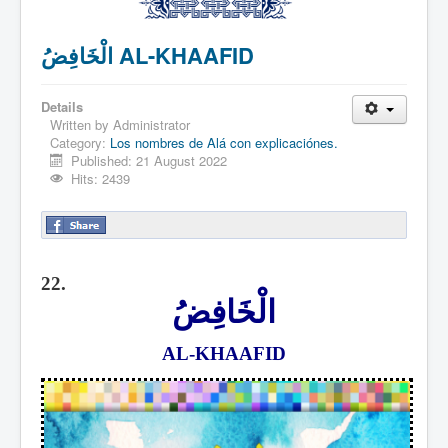
الْخَافِضُ AL-KHAAFID
Details
Written by
Administrator
Category:
Los nombres de Alá con explicaciónes.
Published: 21 August 2022
Hits: 2439
22.
الْخَافِضُ
AL-KHAAFID