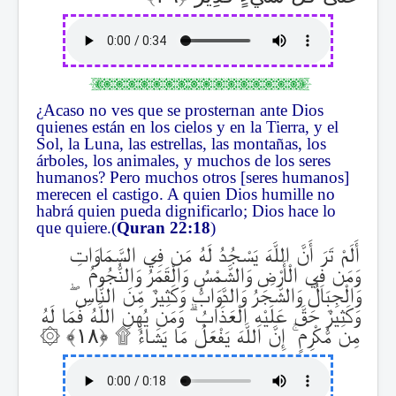
¿Acaso no ves que se prosternan ante Dios
quienes están en los cielos y en la Tierra, y el
Sol, la Luna, las estrellas, las montañas, los
árboles, los animales, y muchos de los seres
humanos? Pero muchos otros [seres humanos]
merecen el castigo. A quien Dios humille no
habrá quien pueda dignificarlo; Dios hace lo
que quiere.(
Quran 22:18
)
أَلَمْ تَرَ أَنَّ اللَّهَ يَسْجُدُ لَهُ مَن فِي السَّمَاوَاتِ
وَمَن فِي الْأَرْضِ وَالشَّمْسُ وَالْقَمَرُ وَالنُّجُومُ
ۖ
وَالْجِبَالُ وَالشَّجَرُ وَالدَّوَابُّ وَكَثِيرٌ مِّنَ النَّاسِ
وَمَن يُهِنِ اللَّهُ فَمَا لَهُ
ۗ
وَكَثِيرٌ حَقَّ عَلَيْهِ الْعَذَابُ
۞
۩
إِنَّ اللَّهَ يَفْعَلُ مَا يَشَاءُ
ۚ
مِن مُّكْرِمٍ