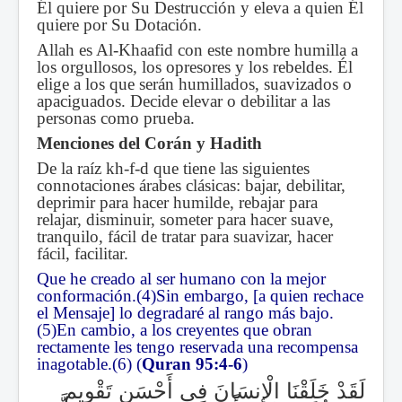
Él quiere por Su Destrucción y eleva a quien Él
quiere por Su Dotación.
Allah es Al-Khaafid con este nombre humilla a
los orgullosos, los opresores y los rebeldes. Él
elige a los que serán humillados, suavizados o
apaciguados. Decide elevar o debilitar a las
personas como prueba.
Menciones del Corán y Hadith
De la raíz kh-f-d que tiene las siguientes
connotaciones árabes clásicas: bajar, debilitar,
deprimir para hacer humilde, rebajar para
relajar, disminuir, someter para hacer suave,
tranquilo, fácil de tratar para suavizar, hacer
fácil, facilitar.
Que he creado al ser humano con la mejor
conformación.(4)Sin embargo, [a quien rechace
el Mensaje] lo degradaré al rango más bajo.
(5)En cambio, a los creyentes que obran
rectamente les tengo reservada una recompensa
inagotable.(6) (
Quran 95:4-6
)
لَقَدْ خَلَقْنَا الْإِنسَانَ فِي أَحْسَنِ تَقْوِيمٍ