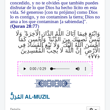
concedido, y no te olvides que también puedes
disfrutar de lo que Dios ha hecho lícito en esta
vida. Sé generoso [con tu prójimo] como Dios
lo es contigo, y no contamines la tierra; Dios no
ama a los que contaminan [a sabiendas]".
(
Quran 28:77
)
وَلَا
ۖ
وَابْتَغِ فِيمَا آتَاكَ اللَّهُ الدَّارَ الْآخِرَةَ
وَأَحْسِن كَمَا
ۖ
تَنسَ نَصِيبَكَ مِنَ الدُّنْيَا
وَلَا تَبْغِ الْفَسَادَ فِي
ۖ
أَحْسَنَ اللَّهُ إِلَيْكَ
إِنَّ اللَّهَ لَا يُحِبُّ الْمُفْسِدِينَ
ۖ
الْأَرْضِ
المُذِلُّ AL-MUZIL
Details