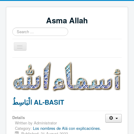
Asma Allah
Search
...
Toggle
Navigation
Home
Intro Videos
Français
中国人
الْبَاسِطُ AL-BASIT
Español
Tagalog
Details
English
Written by
Administrator
Category:
Los nombres de Alá con explicaciónes.
Português
Published: 21 August 2022