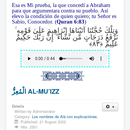
Esa es Mi prueba, la que concedí a Abraham
para que argumentara contra su pueblo. Así
elevo la condición de quien quiero; tu Señor es
Sabio, Conocedor. (
Quran 6:83
)
ۚ
وَتِلْكَ حُجَّتُنَا آتَيْنَاهَا إِبْرَاهِيمَ عَلَىٰ قَوْمِهِ
إِنَّ رَبَّكَ حَكِيمٌ
ۗ
نَرْفَعُ دَرَجَاتٍ مَّن نَّشَاءُ
عَلِيمٌ
الْمُعِزُّ AL-MU’IZZ
Details
Written by
Administrator
Category:
Los nombres de Alá con explicaciónes.
Published: 21 August 2022
Hits: 2551