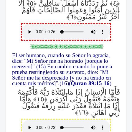
ثُمَّ رَدَدْنَاهُ أَسْفَلَ سَافِلِينَ
إِلَّا
الَّذِينَ آمَنُوا وَعَمِلُوا الصَّالِحَاتِ فَلَهُمْ
أَجْرٌ غَيْرُ مَمْنُونٍ
El ser humano, cuando su Señor lo agracia,
dice: "Mi Señor me ha honrado [porque lo
merezco]".(15) En cambio cuando lo pone a
prueba restringiendo su sustento, dice: "Mi
Señor me ha despreciado [y no ha tenido en
cuenta mis méritos]".(16)(
Quran 89:15-16
)
فَأَمَّا الْإِنسَانُ إِذَا مَا ابْتَلَاهُ رَبُّهُ فَأَكْرَمَهُ
وَنَعَّمَهُ فَيَقُولُ رَبِّي أَكْرَمَنِ
وَأَمَّا
إِذَا مَا ابْتَلَاهُ فَقَدَرَ عَلَيْهِ رِزْقَهُ فَيَقُولُ
رَبِّي أَهَانَنِ