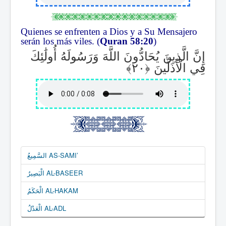
Quienes se enfrenten a Dios y a Su Mensajero
serán los más viles. (
Quran 58:20
)
إِنَّ الَّذِينَ يُحَادُّونَ اللَّهَ وَرَسُولَهُ أُولَٰئِكَ
فِي الْأَذَلِّينَ
السَّمِيعُ AS-SAMI’
الْبَصِيرُ AL-BASEER
الْحَكَمُ AL-HAKAM
الْعَدْلُ AL-ADL