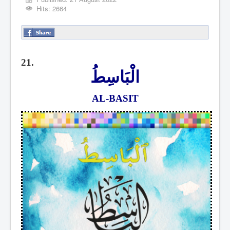
Hits: 2664
21.
الْبَاسِطُ
AL-BASIT