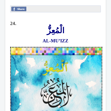
24.
الْمُعِزُّ
AL-MU’IZZ